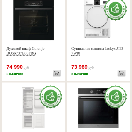
Духовой шкаф Gorenje
Сушильная машина Jackys JTD
BOS6737E06FBG
7WI0
74 990
73 989
руб
руб
в наличии
в наличии